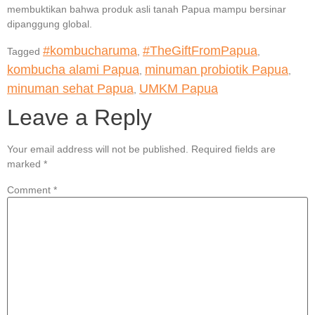
membuktikan bahwa produk asli tanah Papua mampu bersinar
dipanggung global.
#kombucharuma
#TheGiftFromPapua
Tagged
,
,
kombucha alami Papua
minuman probiotik Papua
,
,
minuman sehat Papua
UMKM Papua
,
Leave a Reply
Your email address will not be published.
Required fields are
marked
*
Comment
*