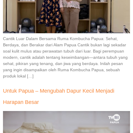
Cantik Luar Dalam Bersama Ruma Kombucha Papua: Sehat,
Berdaya, dan Berakar dari Alam Papua Cantik bukan lagi sekadar
soal kulit mulus atau perawatan tubuh dari luar. Bagi perempuan
modern, cantik adalah tentang keseimbangan—antara tubuh yang
sehat, pikiran yang tenang, dan jiwa yang berdaya. Inilah pesan
yang ingin disampaikan oleh Ruma Kombucha Papua, sebuah
produk lokal […]
Untuk Papua – Mengubah Dapur Kecil Menjadi
Harapan Besar