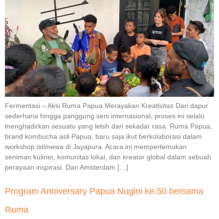
Fermentasi – Aksi Ruma Papua Merayakan Kreativitas Dari dapur
sederhana hingga panggung seni internasional, proses ini selalu
menghadirkan sesuatu yang lebih dari sekadar rasa. Ruma Papua,
brand kombucha asli Papua, baru saja ikut berkolaborasi dalam
workshop istimewa di Jayapura. Acara ini mempertemukan
seniman kuliner, komunitas lokal, dan kreator global dalam sebuah
perayaan inspirasi. Dari Amsterdam […]
Program Anniversary Papua Nugini ke-50 bersama
Ruma