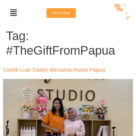
Shop Now
Tag:
#TheGiftFromPapua
Cantik Luar Dalam Bersama Ruma Papua