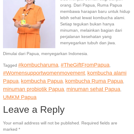
orang. Dari Papua, Ruma Papua
membawa harapan baru untuk hidup
lebih sehat lewat kombucha alami.
Setiap tegukan bukan hanya
minuman, melainkan bagian dari
perjalanan kesehatan yang
menyegarkan tubuh dan jiwa.
Dimulai dari Papua, menyegarkan Indonesia.
#kombucharuma
#TheGiftFromPapua
Tagged
,
,
#Womensupportwomenmovement
kombucha alami
,
Papua
kombucha Papua
kombucha Ruma Papua
,
,
,
minuman probiotik Papua
minuman sehat Papua
,
,
UMKM Papua
Leave a Reply
Your email address will not be published.
Required fields are
marked
*