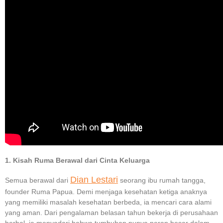
1. Kisah Ruma Berawal dari Cinta Keluarga
Dian Lestari
Semua berawal dari
seorang ibu rumah tangga,
founder Ruma Papua. Demi menjaga kesehatan ketiga anaknya
yang memiliki masalah kesehatan berbeda, ia mencari cara alami
yang aman. Dari pengalaman belasan tahun bekerja di perusahaan
herbal, ia menyadari bahwa tumbuhan punya peran besar dalam