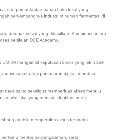
asa, dan pemanfaatan bahan baku lokal yang
ngah berkembangnya industri minuman fermentasi di
serta dampak sosial yang dihasilkan. Kombinasi antara
roses penilaian DCE Academy.
u UMKM mengambil keputusan bisnis yang lebih baik.
, menyusun strategi pemasaran digital, membuat
kuat daya saing sekaligus memperluas akses menuju
lai-nilai lokal yang menjadi identitas merek.
kembang apabila memperoleh akses terhadap
, bertemu mentor berpengalaman, serta