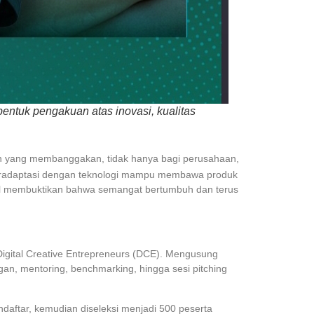
ntuk pengakuan atas inovasi, kualitas
n yang membanggakan, tidak hanya bagi perusahaan,
beradaptasi dengan teknologi mampu membawa produk
asil membuktikan bahwa semangat bertumbuh dan terus
gital Creative Entrepreneurs (DCE). Mengusung
n, mentoring, benchmarking, hingga sesi pitching
daftar, kemudian diseleksi menjadi 500 peserta