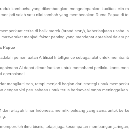
 Produk kombucha yang dikembangkan mengedepankan kualitas, cita r
menjadi salah satu nilai tambah yang membedakan Ruma Papua di te
emperkuat cerita di balik merek (brand story), keberlanjutan usaha, 
masyarakat menjadi faktor penting yang mendapat apresiasi dalam p
a Papua
lah pemanfaatan Artificial Intelligence sebagai alat untuk membant
i bagaimana AI dapat dimanfaatkan untuk memahami perilaku konsumen
si operasional.
r mengikuti tren, tetapi menjadi bagian dari strategi untuk memper
an dengan visi perusahaan untuk terus berinovasi tanpa meninggalkan ni
dari wilayah timur Indonesia memiliki peluang yang sama untuk ber
ung.
 memperoleh ilmu bisnis, tetapi juga kesempatan membangun jaringan