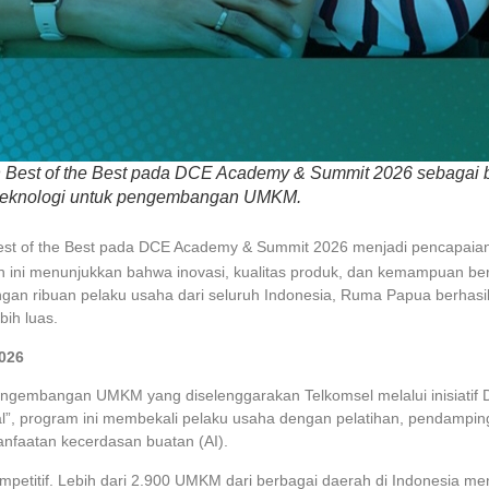
Best of the Best pada DCE Academy & Summit 2026 sebagai be
 teknologi untuk pengembangan UMKM.
st of the Best pada DCE Academy & Summit 2026 menjadi pencapaia
n ini menunjukkan bahwa inovasi, kualitas produk, dan kemampuan 
aingan ribuan pelaku usaha dari seluruh Indonesia, Ruma Papua berh
ih luas.
026
mbangan UMKM yang diselenggarakan Telkomsel melalui inisiatif Di
, program ini membekali pelaku usaha dengan pelatihan, pendampinga
anfaatan kecerdasan buatan (AI).
etitif. Lebih dari 2.900 UMKM dari berbagai daerah di Indonesia men