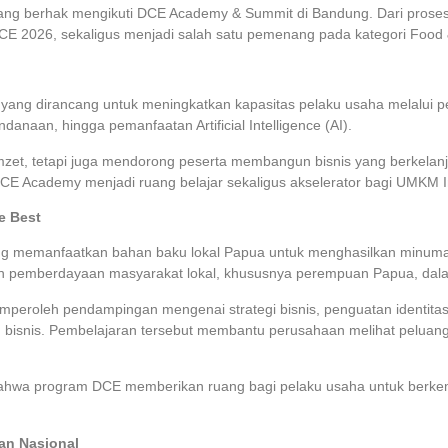
 yang berhak mengikuti DCE Academy & Summit di Bandung. Dari proses
 DCE 2026, sekaligus menjadi salah satu pemenang pada kategori Food
 dirancang untuk meningkatkan kapasitas pelaku usaha melalui pem
naan, hingga pemanfaatan Artificial Intelligence (AI).
mzet, tetapi juga mendorong peserta membangun bisnis yang berkelanj
CE Academy menjadi ruang belajar sekaligus akselerator bagi UMKM In
e Best
 memanfaatkan bahan baku lokal Papua untuk menghasilkan minuman 
 pemberdayaan masyarakat lokal, khususnya perempuan Papua, dala
roleh pendampingan mengenai strategi bisnis, penguatan identitas 
bisnis. Pembelajaran tersebut membantu perusahaan melihat peluang 
hwa program DCE memberikan ruang bagi pelaku usaha untuk berkemb
an Nasional