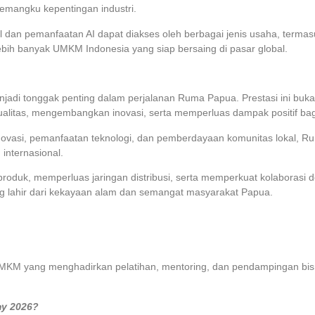
emangku kepentingan industri.
al dan pemanfaatan AI dapat diakses oleh berbagai jenis usaha, term
bih banyak UMKM Indonesia yang siap bersaing di pasar global.
di tonggak penting dalam perjalanan Ruma Papua. Prestasi ini bukan
ualitas, mengembangkan inovasi, serta memperluas dampak positif ba
vasi, pemanfaatan teknologi, dan pemberdayaan komunitas lokal, R
internasional.
uk, memperluas jaringan distribusi, serta memperkuat kolaborasi 
g lahir dari kekayaan alam dan semangat masyarakat Papua.
yang menghadirkan pelatihan, mentoring, dan pendampingan bisni
y 2026?