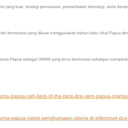
nis yang kuat, strategi pemasaran, pemanfaatan teknologi, serta dampa
h fermentasi yang dibuat menggunakan bahan baku lokal Papua deng
 Ruma Papua sebagai UMKM yang terus berinovasi sekaligus memper
85/ruma-papua-raih-best-of-the-best-dce-ukm-papua-mamp
/ruma-papua-sabet-penghargaan-utama-di-telkomsel-dce