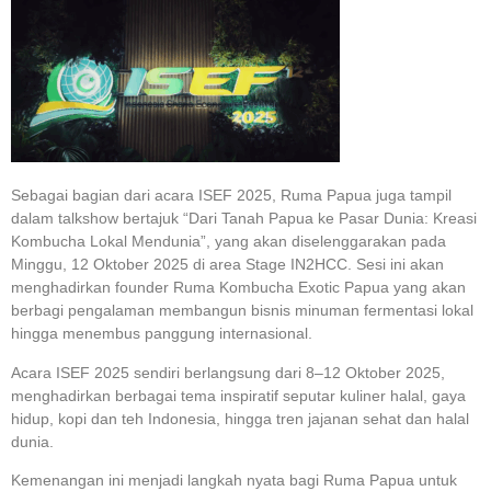
Sebagai bagian dari acara ISEF 2025, Ruma Papua juga tampil
dalam talkshow bertajuk “Dari Tanah Papua ke Pasar Dunia: Kreasi
Kombucha Lokal Mendunia”, yang akan diselenggarakan pada
Minggu, 12 Oktober 2025 di area Stage IN2HCC. Sesi ini akan
menghadirkan founder Ruma Kombucha Exotic Papua yang akan
berbagi pengalaman membangun bisnis minuman fermentasi lokal
hingga menembus panggung internasional.
Acara ISEF 2025 sendiri berlangsung dari 8–12 Oktober 2025,
menghadirkan berbagai tema inspiratif seputar kuliner halal, gaya
hidup, kopi dan teh Indonesia, hingga tren jajanan sehat dan halal
dunia.
Kemenangan ini menjadi langkah nyata bagi Ruma Papua untuk