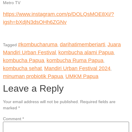
Metro TV
https://www.instagram.com/p/DOLQsMOE8Xi/?
igsh=bXdjN3dsOHh6ZGNv
#kombucharuma
darihatimemberiarti
Juara
Tagged
,
,
Mandiri Urban Festival
kombucha alami Papua
,
,
kombucha Papua
kombucha Ruma Papua
,
,
kombucha sehat
Mandiri Urban Festival 2024
,
,
minuman probiotik Papua
UMKM Papua
,
Leave a Reply
Your email address will not be published.
Required fields are
marked
*
Comment
*