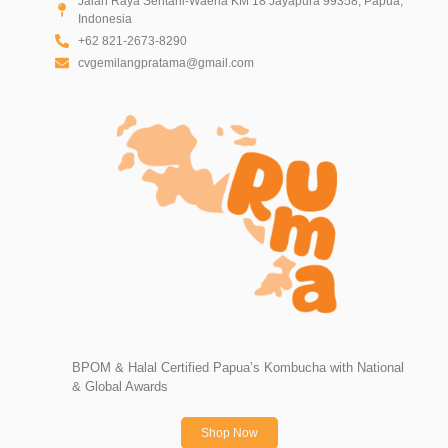
Jalan Raya Sentani-Waena KM 18 Jayapura 99358, Papua,
Indonesia
+62 821-2673-8290
cvgemilangpratama@gmail.com
BPOM & Halal Certified Papua’s Kombucha with National
& Global Awards
Shop Now