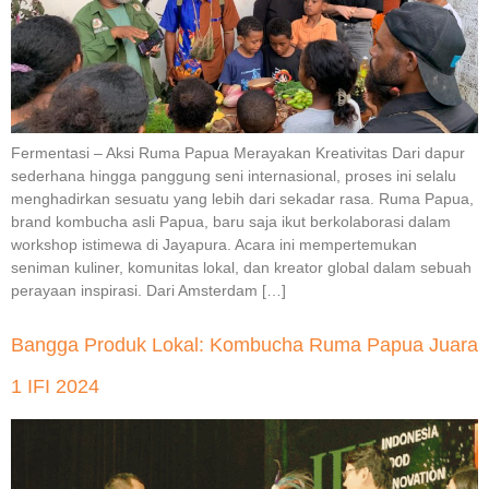
Fermentasi – Aksi Ruma Papua Merayakan Kreativitas Dari dapur
sederhana hingga panggung seni internasional, proses ini selalu
menghadirkan sesuatu yang lebih dari sekadar rasa. Ruma Papua,
brand kombucha asli Papua, baru saja ikut berkolaborasi dalam
workshop istimewa di Jayapura. Acara ini mempertemukan
seniman kuliner, komunitas lokal, dan kreator global dalam sebuah
perayaan inspirasi. Dari Amsterdam […]
Bangga Produk Lokal: Kombucha Ruma Papua Juara
1 IFI 2024