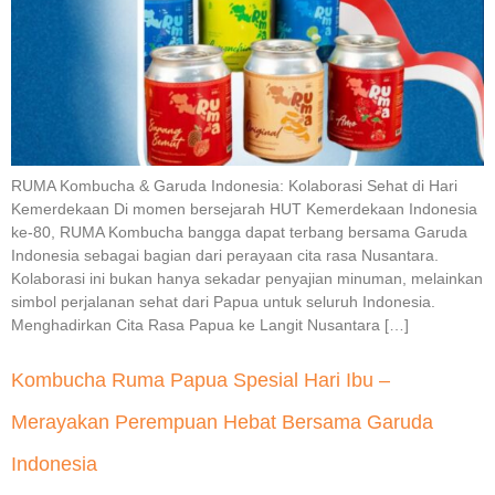
RUMA Kombucha & Garuda Indonesia: Kolaborasi Sehat di Hari
Kemerdekaan Di momen bersejarah HUT Kemerdekaan Indonesia
ke-80, RUMA Kombucha bangga dapat terbang bersama Garuda
Indonesia sebagai bagian dari perayaan cita rasa Nusantara.
Kolaborasi ini bukan hanya sekadar penyajian minuman, melainkan
simbol perjalanan sehat dari Papua untuk seluruh Indonesia.
Menghadirkan Cita Rasa Papua ke Langit Nusantara […]
Kombucha Ruma Papua Spesial Hari Ibu –
Merayakan Perempuan Hebat Bersama Garuda
Indonesia